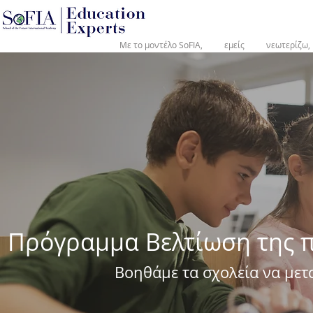
®
Με το μοντέλο SoFIA,
εμείς
νεωτερίζω,
Πρόγραμμα Βελτίωση της π
Βοηθάμε τα σχολεία να μετα