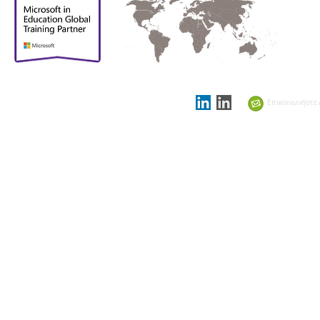
Περήφανοι που
είμαστε
υποστηρικτικοί
Επικοινωνήστε 
εταίροι στο
Showcase
Schools Summit 2021