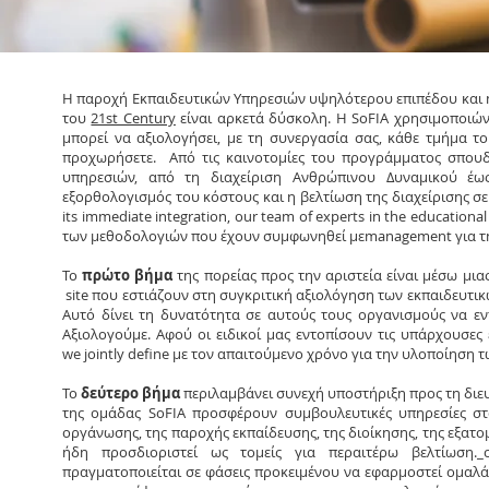
Η παροχή Εκπαιδευτικών Υπηρεσιών υψηλότερου επιπέδου και η
του
21st Century
είναι αρκετά δύσκολη. Η SoFIA χρησιμοποιώ
μπορεί να αξιολογήσει, με τη συνεργασία σας, κάθε τμήμα τ
προχωρήσετε. Από τις καινοτομίες του προγράμματος σπουδ
υπηρεσιών, από τη διαχείριση Ανθρώπινου Δυναμικού έως
εξορθολογισμός του κόστους και η βελτίωση της διαχείρισης σε ό
its immediate integration, our team of experts in the education
των μεθοδολογιών που έχουν συμφωνηθεί μεmanagement για τη
Το
πρώτο βήμα
της πορείας προς την αριστεία είναι μέσω μια
site που εστιάζουν στη συγκριτική αξιολόγηση των εκπαιδευτικώ
Αυτό δίνει τη δυνατότητα σε αυτούς τους οργανισμούς να εν
Αξιολογούμε. Αφού οι ειδικοί μας εντοπίσουν τις υπάρχουσες 
we jointly define με τον απαιτούμενο χρόνο για την υλοποίηση 
Το
δεύτερο βήμα
περιλαμβάνει συνεχή υποστήριξη προς τη διευ
της ομάδας SoFIA προσφέρουν συμβουλευτικές υπηρεσίες στο
οργάνωσης, της παροχής εκπαίδευσης, της διοίκησης, της εξατ
ήδη προσδιοριστεί ως τομείς για περαιτέρω βελτίωση._cc
πραγματοποιείται σε φάσεις προκειμένου να εφαρμοστεί ομαλ