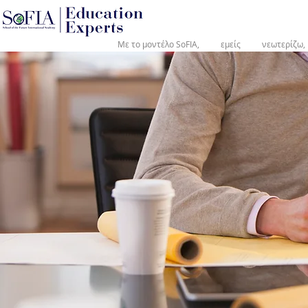
®
Με το μοντέλο SoFIA,
εμείς
νεωτερίζω,