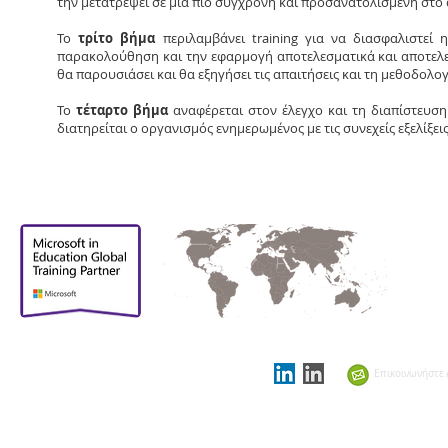
την μετατρέψει σε μια πιο σύγχρονη και προσανατολισμένη στο
Το
τρίτο βήμα
περιλαμβάνει training για να διασφαλιστεί 
παρακολούθηση και την εφαρμογή αποτελεσματικά και αποτελεσμ
θα παρουσιάσει και θα εξηγήσει τις απαιτήσεις και τη μεθοδολο
Το
τέταρτο βήμα
αναφέρεται στον έλεγχο και τη διαπίστευση.
διατηρείται ο οργανισμός ενημερωμένος με τις συνεχείς εξελίξει
Περήφανοι που
είμαστε
υποστηρικτικοί
Επικοινωνήστε 
εταίροι στο
Showcase
Schools Summit 2021