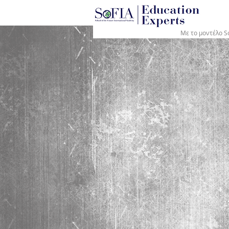
®
Με το μοντέλο S