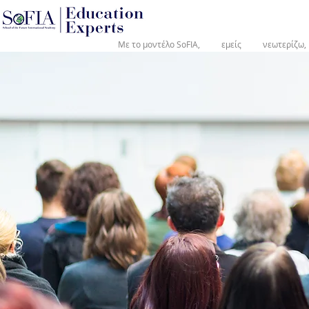
®
Με το μοντέλο SoFIA,
εμείς
νεωτερίζω,