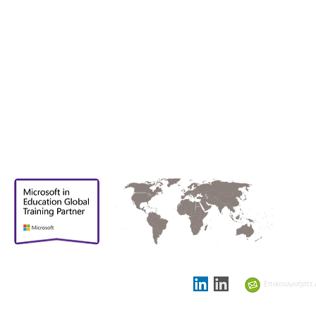
Περήφανοι που
είμαστε
υποστηρικτικοί
Επικοινωνήστε 
εταίροι στο
Showcase
Schools Summit 2021