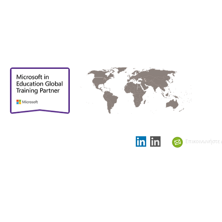
Περήφανοι που
είμαστε
υποστηρικτικοί
Επικοινωνήστε 
εταίροι στο
Showcase
Schools Summit 2021