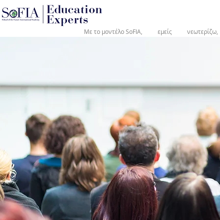
®
Με το μοντέλο SoFIA,
εμείς
νεωτερίζω,