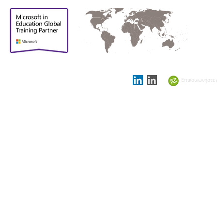
Περήφανοι που
είμαστε
υποστηρικτικοί
Επικοινωνήστε 
εταίροι στο
Showcase
Schools Summit 2021