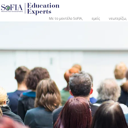
®
Με το μοντέλο SoFIA,
εμείς
νεωτερίζω,